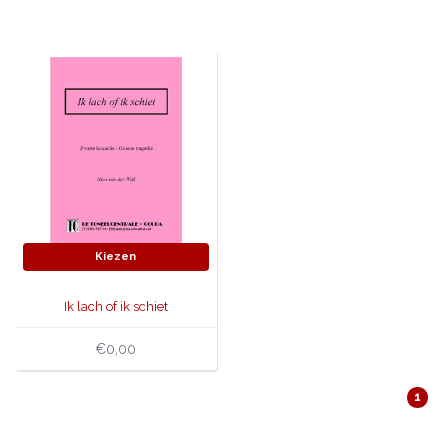
JONGERENTONEEL
VOLKSTONEEL
JEUGDTONEEL
PAASTONEEL
HANDBOEKEN
THEATERBOEKEN
Kiezen
SKETCHES
Ik lach of ik schiet
€0,00
1