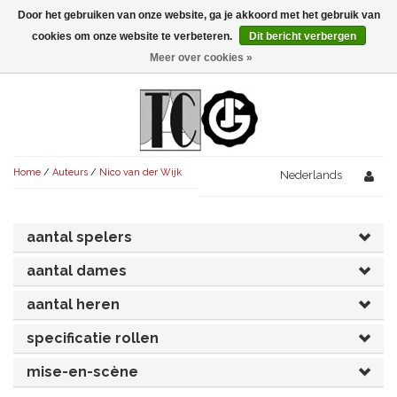
Door het gebruiken van onze website, ga je akkoord met het gebruik van
Menu
cookies om onze website te verbeteren.
Dit bericht verbergen
Meer over cookies »
NIEUW!
KOMEDIES
AVONDVULLEND (+75')
TRAGEDIES
Home
/
Auteurs
/
Nico van der Wijk
AVONDVULLEND (+75')
Nederlands
KORT (-30')
THRILLERS
AVONDVULLEND (+75')
KORT (-30')
SENIORENTONEEL
OVERIG (30'-75')
aantal spelers
AVONDVULLEND (+75')
KORT (-30')
SPEKTAKELSTUKKEN
OVERIG (30'-75')
UITGELICHT!
aantal dames
JUBILEUMSTUK
KORT (-30')
aantal heren
OVERIG
OVERIG (30'-75')
UITGELICHT!
specificatie rollen
SINTERKLAASTONEEL
KOSTUUMSTUK
RECHTEN REGELEN
OVERIG (30'-75')
UITGELICHT!
mise-en-scène
KERSTTONEEL
MUSICAL
UITGELICHT!