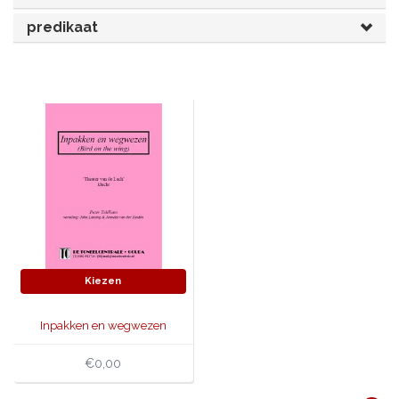
predikaat
JONGERENTONEEL
VOLKSTONEEL
JEUGDTONEEL
PAASTONEEL
HANDBOEKEN
THEATERBOEKEN
SKETCHES
Kiezen
Inpakken en wegwezen
€0,00