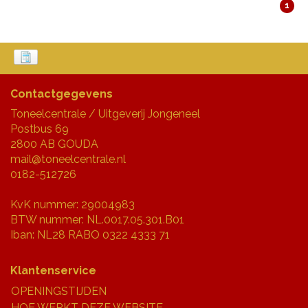
1
Contactgegevens
Toneelcentrale / Uitgeverij Jongeneel
Postbus 69
2800 AB GOUDA
mail@toneelcentrale.nl
0182-512726
KvK nummer: 29004983
BTW nummer: NL.0017.05.301.B01
Iban: NL28 RABO 0322 4333 71
Klantenservice
OPENINGSTIJDEN
HOE WERKT DEZE WEBSITE