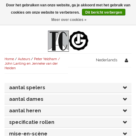
Door het gebruiken van onze website, ga je akkoord met het gebruik van
Menu
cookies om onze website te verbeteren.
Dit bericht verbergen
Meer over cookies »
NIEUW!
KOMEDIES
AVONDVULLEND (+75')
TRAGEDIES
Home
/
Auteurs
/
Peter Yeldham /
AVONDVULLEND (+75')
Nederlands
KORT (-30')
THRILLERS
John Lanting en Jenneke van der
Heiden
AVONDVULLEND (+75')
KORT (-30')
SENIORENTONEEL
OVERIG (30'-75')
aantal spelers
AVONDVULLEND (+75')
KORT (-30')
SPEKTAKELSTUKKEN
OVERIG (30'-75')
UITGELICHT!
aantal dames
JUBILEUMSTUK
KORT (-30')
OVERIG
OVERIG (30'-75')
UITGELICHT!
aantal heren
SINTERKLAASTONEEL
KOSTUUMSTUK
RECHTEN REGELEN
OVERIG (30'-75')
UITGELICHT!
specificatie rollen
KERSTTONEEL
MUSICAL
UITGELICHT!
mise-en-scène