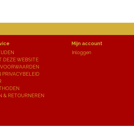
vice
Mijn account
IJDEN
Inloggen
 DEZE WEBSITE
 VOORWAARDEN
N PRIVACYBELEID
R
THODEN
N & RETOURNEREN