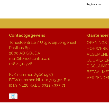
Pagina 1 van 1
Contactgegevens
Klantenser
Toneelcentrale / Uitgeverij Jongeneel
OPENINGST
Postbus 69
HOE WERKT
2800 AB GOUDA
ALGEMENE
mail@toneelcentrale.nl
COOKIE- E
0182-512726
DISCLAIME
BETAALME
KvK nummer: 29004983
VERZENDE
BTW nummer: NL.0017.05.301.B01
Iban: NL28 RABO 0322 4333 71