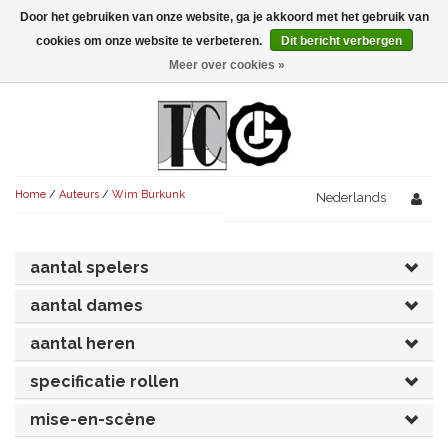
Door het gebruiken van onze website, ga je akkoord met het gebruik van
Menu
cookies om onze website te verbeteren.
Dit bericht verbergen
Meer over cookies »
NIEUW!
KOMEDIES
AVONDVULLEND (+75')
TRAGEDIES
Home
/
Auteurs
/
Wim Burkunk
AVONDVULLEND (+75')
Nederlands
KORT (-30')
THRILLERS
AVONDVULLEND (+75')
KORT (-30')
SENIORENTONEEL
OVERIG (30'-75')
aantal spelers
AVONDVULLEND (+75')
KORT (-30')
SPEKTAKELSTUKKEN
OVERIG (30'-75')
UITGELICHT!
aantal dames
JUBILEUMSTUK
KORT (-30')
aantal heren
OVERIG
OVERIG (30'-75')
UITGELICHT!
specificatie rollen
SINTERKLAASTONEEL
KOSTUUMSTUK
RECHTEN REGELEN
OVERIG (30'-75')
UITGELICHT!
mise-en-scène
KERSTTONEEL
MUSICAL
UITGELICHT!