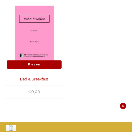
JONGERENTONEEL
VOLKSTONEEL
JEUGDTONEEL
PAASTONEEL
HANDBOEKEN
Kiezen
THEATERBOEKEN
Bed & Breakfast
SKETCHES
€0,00
1