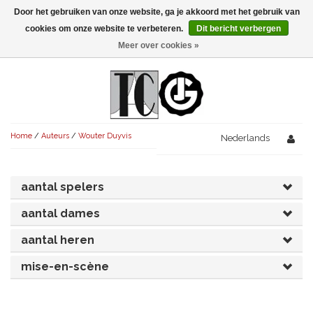
Door het gebruiken van onze website, ga je akkoord met het gebruik van
Menu
cookies om onze website te verbeteren.
Dit bericht verbergen
Meer over cookies »
NIEUW!
KOMEDIES
AVONDVULLEND (+75')
TRAGEDIES
Home
/
Auteurs
/
Wouter Duyvis
AVONDVULLEND (+75')
Nederlands
KORT (-30')
THRILLERS
AVONDVULLEND (+75')
KORT (-30')
SENIORENTONEEL
OVERIG (30'-75')
aantal spelers
AVONDVULLEND (+75')
KORT (-30')
SPEKTAKELSTUKKEN
OVERIG (30'-75')
UITGELICHT!
aantal dames
JUBILEUMSTUK
KORT (-30')
aantal heren
OVERIG
OVERIG (30'-75')
UITGELICHT!
mise-en-scène
SINTERKLAASTONEEL
KOSTUUMSTUK
RECHTEN REGELEN
OVERIG (30'-75')
UITGELICHT!
KERSTTONEEL
MUSICAL
UITGELICHT!