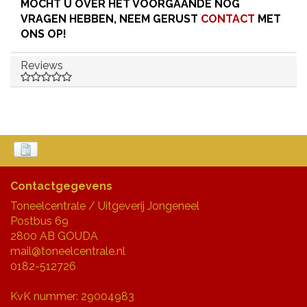
MOCHT U OVER HET VOORGAANDE NOG
VRAGEN HEBBEN, NEEM GERUST
CONTACT
MET
ONS OP!
Reviews
Contactgegevens
Toneelcentrale / Uitgeverij Jongeneel
Postbus 69
2800 AB GOUDA
mail@toneelcentrale.nl
0182-512726
KvK nummer: 29004983