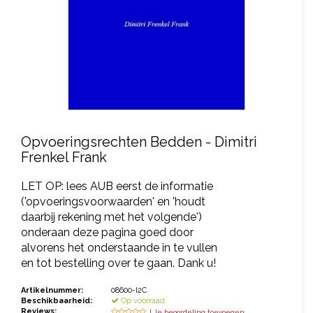
JONGERENTONEEL
VOLKSTONEEL
JEUGDTONEEL
PAASTONEEL
HANDBOEKEN
Opvoeringsrechten Bedden - Dimitri
Frenkel Frank
THEATERBOEKEN
LET OP: lees AUB eerst de informatie
SKETCHES
('opvoeringsvoorwaarden' en 'houdt
daarbij rekening met het volgende')
onderaan deze pagina goed door
alvorens het onderstaande in te vullen
en tot bestelling over te gaan. Dank u!
Artikelnummer:
08600-I2C
Beschikbaarheid:
Op voorraad
Reviews:
| Je beoordeling toevoegen