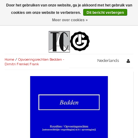
Door het gebruiken van onze website, ga je akkoord met het gebruik van
Menu
cookies om onze website te verbeteren.
Dit bericht verbergen
Meer over cookies »
NIEUW!
KOMEDIES
AVONDVULLEND (+75')
TRAGEDIES
Home
/
Opvoeringsrechten Bedden -
AVONDVULLEND (+75')
Nederlands
KORT (-30')
THRILLERS
Dimitri Frenkel Frank
AVONDVULLEND (+75')
KORT (-30')
SENIORENTONEEL
OVERIG (30'-75')
AVONDVULLEND (+75')
KORT (-30')
SPEKTAKELSTUKKEN
OVERIG (30'-75')
UITGELICHT!
JUBILEUMSTUK
KORT (-30')
OVERIG
OVERIG (30'-75')
UITGELICHT!
SINTERKLAASTONEEL
KOSTUUMSTUK
RECHTEN REGELEN
OVERIG (30'-75')
UITGELICHT!
KERSTTONEEL
MUSICAL
UITGELICHT!