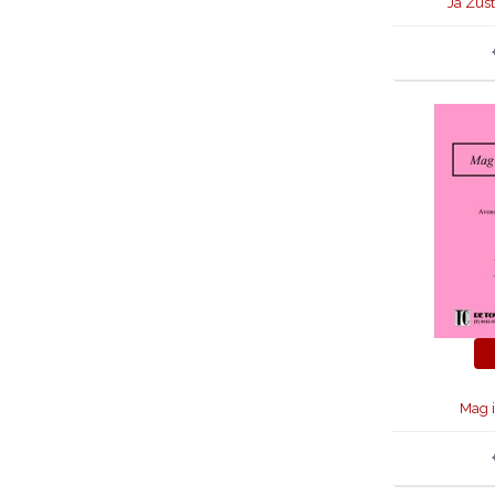
Ja Zust
Mag i