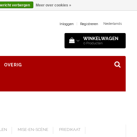
bericht verbergen
Meer over cookies »
Nederlands
Inloggen
|
Registreren
WINKELWAGEN
0
Producten
OVERIG
LLEN
MISE-EN-SCÈNE
PREDIKAAT