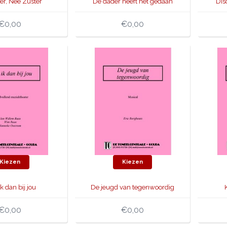
er, Nee Zuster
De dader heeft het gedaan
Dis
€0,00
€0,00
Kiezen
Kiezen
k dan bij jou
De jeugd van tegenwoordig
(musical)
€0,00
€0,00