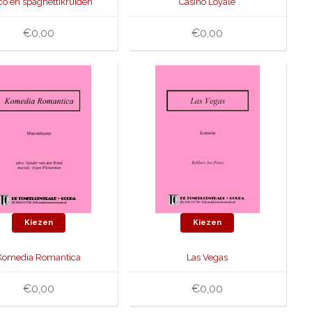
co en spaghettikruiden
Casino Loyale
€0,00
€0,00
Kiezen
Kiezen
Komedia Romantica
Las Vegas
€0,00
€0,00