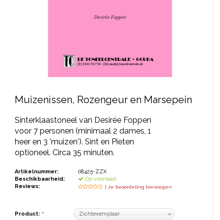
JONGERENTONEEL
VOLKSTONEEL
JEUGDTONEEL
PAASTONEEL
HANDBOEKEN
Muizenissen, Rozengeur en Marsepein
THEATERBOEKEN
Sinterklaastoneel van Desirée Foppen
voor 7 personen (minimaal 2 dames, 1
SKETCHES
heer en 3 'muizen'). Sint en Pieten
optioneel. Circa 35 minuten.
Artikelnummer:
08425-ZZX
Beschikbaarheid:
Op voorraad
Reviews:
| Je beoordeling toevoegen
Product:
*