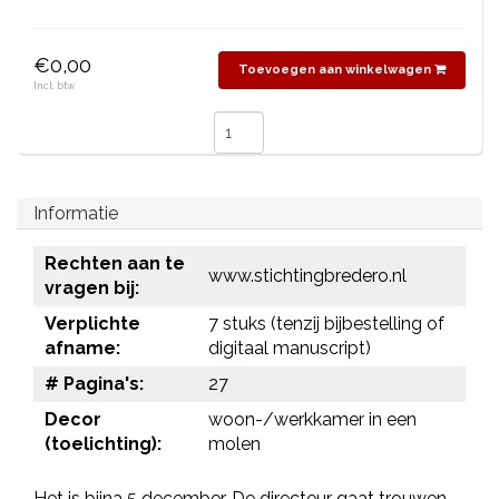
€0,00
Toevoegen aan winkelwagen
Incl. btw
Informatie
Rechten aan te
www.stichtingbredero.nl
vragen bij:
Verplichte
7 stuks (tenzij bijbestelling of
afname:
digitaal manuscript)
# Pagina's:
27
Decor
woon-/werkkamer in een
(toelichting):
molen
Het is bijna 5 december. De directeur gaat trouwen.