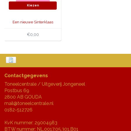
Kiezen
Een nieuwe Sinterklaas
€0,00
Contactgegevens
Toneelcentrale / Uitgeverij Jongeneel
Postbus 69
2800 AB GOUDA
mail@toneelcentrale.nl
0182-512726
KvK nummer: 29004983
BTW nummer: NL.0017.05.301.B01