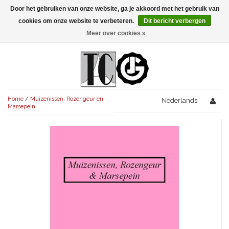
Door het gebruiken van onze website, ga je akkoord met het gebruik van
Menu
cookies om onze website te verbeteren.
Dit bericht verbergen
Meer over cookies »
NIEUW!
KOMEDIES
AVONDVULLEND (+75')
TRAGEDIES
Home
/
Muizenissen, Rozengeur en
AVONDVULLEND (+75')
Nederlands
KORT (-30')
THRILLERS
Marsepein
AVONDVULLEND (+75')
KORT (-30')
SENIORENTONEEL
OVERIG (30'-75')
AVONDVULLEND (+75')
KORT (-30')
SPEKTAKELSTUKKEN
OVERIG (30'-75')
UITGELICHT!
JUBILEUMSTUK
KORT (-30')
OVERIG
OVERIG (30'-75')
UITGELICHT!
SINTERKLAASTONEEL
KOSTUUMSTUK
RECHTEN REGELEN
OVERIG (30'-75')
UITGELICHT!
KERSTTONEEL
MUSICAL
UITGELICHT!