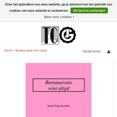
Door het gebruiken van onze website, ga je akkoord met het gebruik van
Menu
cookies om onze website te verbeteren.
Dit bericht verbergen
Meer over cookies »
NIEUW!
KOMEDIES
AVONDVULLEND (+75')
TRAGEDIES
Home
/
Bureaucratie wint altijd
AVONDVULLEND (+75')
Nederlands
KORT (-30')
THRILLERS
AVONDVULLEND (+75')
KORT (-30')
SENIORENTONEEL
OVERIG (30'-75')
AVONDVULLEND (+75')
KORT (-30')
SPEKTAKELSTUKKEN
OVERIG (30'-75')
UITGELICHT!
JUBILEUMSTUK
KORT (-30')
OVERIG
OVERIG (30'-75')
UITGELICHT!
SINTERKLAASTONEEL
KOSTUUMSTUK
RECHTEN REGELEN
OVERIG (30'-75')
UITGELICHT!
KERSTTONEEL
MUSICAL
UITGELICHT!