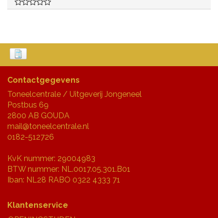
Contactgegevens
Toneelcentrale / Uitgeverij Jongeneel
Postbus 69
2800 AB GOUDA
mail@toneelcentrale.nl
0182-512726
KvK nummer: 29004983
BTW nummer: NL.0017.05.301.B01
Iban: NL28 RABO 0322 4333 71
Klantenservice