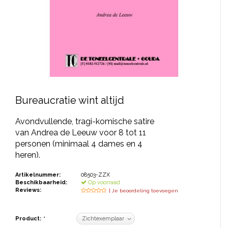
JONGERENTONEEL
VOLKSTONEEL
JEUGDTONEEL
PAASTONEEL
HANDBOEKEN
Bureaucratie wint altijd
THEATERBOEKEN
Avondvullende, tragi-komische satire
van Andrea de Leeuw voor 8 tot 11
personen (minimaal 4 dames en 4
SKETCHES
heren).
Artikelnummer:
08503-ZZX
Beschikbaarheid:
Op voorraad
Reviews:
| Je beoordeling toevoegen
Product:
*