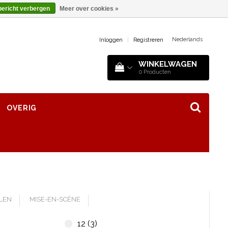
bericht verbergen
Meer over cookies »
Nederlands
Inloggen
|
Registreren
WINKELWAGEN
0
Producten
OVERIG
LLEN
MISE-EN-SCÈNE
12 (3)