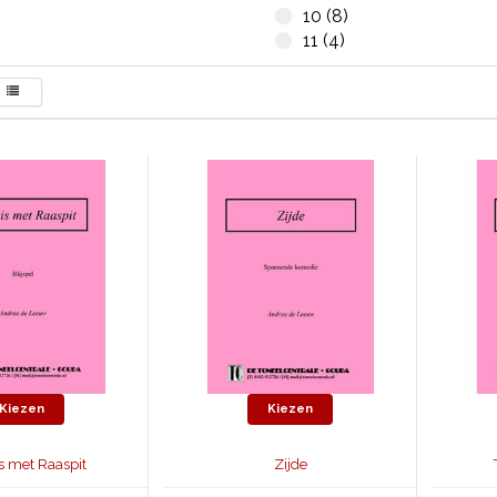
10 (8)
11 (4)
Kiezen
Kiezen
s met Raaspit
Zijde