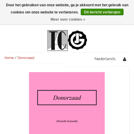
Door het gebruiken van onze website, ga je akkoord met het gebruik van
Menu
cookies om onze website te verbeteren.
Dit bericht verbergen
Meer over cookies »
NIEUW!
KOMEDIES
AVONDVULLEND (+75')
TRAGEDIES
Home
/
Donorzaad
AVONDVULLEND (+75')
Nederlands
KORT (-30')
THRILLERS
AVONDVULLEND (+75')
KORT (-30')
SENIORENTONEEL
OVERIG (30'-75')
AVONDVULLEND (+75')
KORT (-30')
SPEKTAKELSTUKKEN
OVERIG (30'-75')
UITGELICHT!
JUBILEUMSTUK
KORT (-30')
OVERIG
OVERIG (30'-75')
UITGELICHT!
SINTERKLAASTONEEL
KOSTUUMSTUK
RECHTEN REGELEN
OVERIG (30'-75')
UITGELICHT!
KERSTTONEEL
MUSICAL
UITGELICHT!