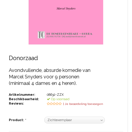
JONGERENTONEEL
VOLKSTONEEL
JEUGDTONEEL
PAASTONEEL
HANDBOEKEN
Donorzaad
THEATERBOEKEN
Avondvullende, absurde komedie van
Marcel Snyders voor 9 personen
(minimaal 4 dames en 4 heren).
SKETCHES
Artikelnummer:
08632-ZZX
Beschikbaarheid:
Op voorraad
Reviews:
| Je beoordeling toevoegen
Product:
*