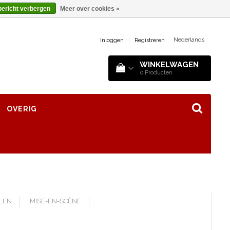
bericht verbergen
Meer over cookies »
Nederlands
Inloggen
|
Registreren
WINKELWAGEN
0
Producten
OVERIG
LLEN
MISE-EN-SCÈNE