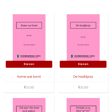
JONGERENTONEEL
VOLKSTONEEL
JEUGDTONEEL
PAASTONEEL
HANDBOEKEN
THEATERBOEKEN
Kiezen
Kiezen
SKETCHES
Kome wat komt
De hoofdprijs
€0,00
€0,00