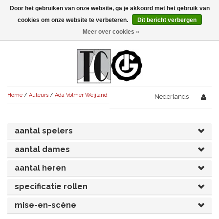
Door het gebruiken van onze website, ga je akkoord met het gebruik van
Menu
cookies om onze website te verbeteren.
Dit bericht verbergen
Meer over cookies »
NIEUW!
KOMEDIES
AVONDVULLEND (+75')
TRAGEDIES
Home
/
Auteurs
/
Ada Volmer Weijland
AVONDVULLEND (+75')
Nederlands
KORT (-30')
THRILLERS
AVONDVULLEND (+75')
KORT (-30')
SENIORENTONEEL
OVERIG (30'-75')
aantal spelers
AVONDVULLEND (+75')
KORT (-30')
SPEKTAKELSTUKKEN
OVERIG (30'-75')
UITGELICHT!
aantal dames
JUBILEUMSTUK
KORT (-30')
aantal heren
OVERIG
OVERIG (30'-75')
UITGELICHT!
specificatie rollen
SINTERKLAASTONEEL
KOSTUUMSTUK
RECHTEN REGELEN
OVERIG (30'-75')
UITGELICHT!
mise-en-scène
KERSTTONEEL
MUSICAL
UITGELICHT!