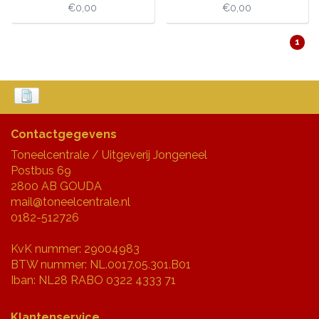
€0,00
€0,00
1
Contactgegevens
Toneelcentrale / Uitgeverij Jongeneel
Postbus 69
2800 AB GOUDA
mail@toneelcentrale.nl
0182-512726
KvK nummer: 29004983
BTW nummer: NL.0017.05.301.B01
Iban: NL28 RABO 0322 4333 71
Klantenservice