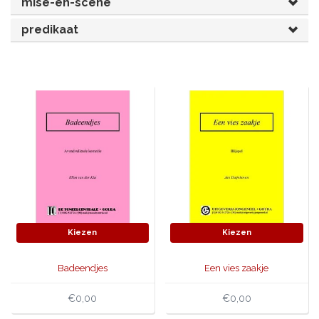
mise-en-scène
JONGERENTONEEL
VOLKSTONEEL
predikaat
JEUGDTONEEL
PAASTONEEL
HANDBOEKEN
THEATERBOEKEN
SKETCHES
Kiezen
Kiezen
Badeendjes
Een vies zaakje
€0,00
€0,00