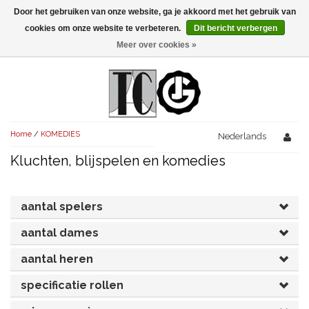
Door het gebruiken van onze website, ga je akkoord met het gebruik van
Menu
cookies om onze website te verbeteren.
Dit bericht verbergen
Meer over cookies »
NIEUW!
KOMEDIES
AVONDVULLEND (+75')
TRAGEDIES
Home
/
KOMEDIES
AVONDVULLEND (+75')
Nederlands
KORT (-30')
THRILLERS
Kluchten, blijspelen en komedies
AVONDVULLEND (+75')
KORT (-30')
SENIORENTONEEL
OVERIG (30'-75')
AVONDVULLEND (+75')
KORT (-30')
SPEKTAKELSTUKKEN
OVERIG (30'-75')
aantal spelers
UITGELICHT!
JUBILEUMSTUK
aantal dames
KORT (-30')
OVERIG
OVERIG (30'-75')
UITGELICHT!
aantal heren
SINTERKLAASTONEEL
KOSTUUMSTUK
RECHTEN REGELEN
OVERIG (30'-75')
UITGELICHT!
specificatie rollen
KERSTTONEEL
MUSICAL
UITGELICHT!