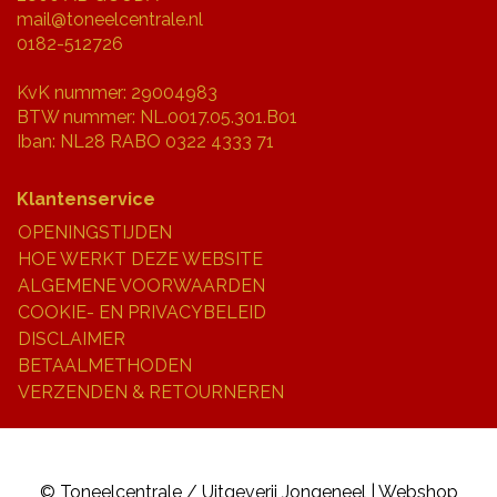
mail@toneelcentrale.nl
0182-512726
KvK nummer: 29004983
BTW nummer: NL.0017.05.301.B01
Iban: NL28 RABO 0322 4333 71
Klantenservice
OPENINGSTIJDEN
HOE WERKT DEZE WEBSITE
ALGEMENE VOORWAARDEN
COOKIE- EN PRIVACYBELEID
DISCLAIMER
BETAALMETHODEN
VERZENDEN & RETOURNEREN
© Toneelcentrale / Uitgeverij Jongeneel | Webshop