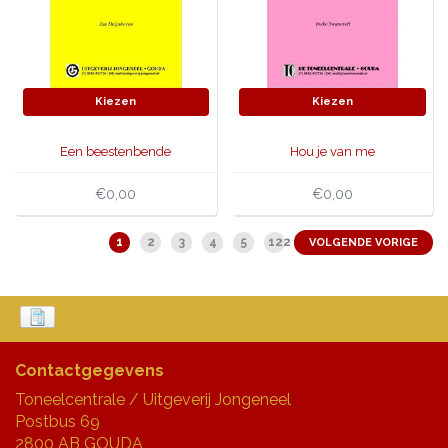
Kiezen
Kiezen
Een beestenbende
Hou je van me
€0,00
€0,00
1
2
3
4
5
122
VOLGENDE VORIGE
Contactgegevens
Toneelcentrale / Uitgeverij Jongeneel
Postbus 69
2800 AB GOUDA