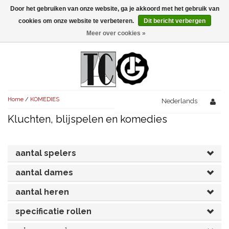
Door het gebruiken van onze website, ga je akkoord met het gebruik van
Menu
cookies om onze website te verbeteren.
Dit bericht verbergen
Meer over cookies »
NIEUW!
KOMEDIES
AVONDVULLEND (+75')
TRAGEDIES
Home
/
KOMEDIES
AVONDVULLEND (+75')
Nederlands
KORT (-30')
THRILLERS
Kluchten, blijspelen en komedies
AVONDVULLEND (+75')
KORT (-30')
SENIORENTONEEL
OVERIG (30'-75')
AVONDVULLEND (+75')
KORT (-30')
SPEKTAKELSTUKKEN
OVERIG (30'-75')
aantal spelers
UITGELICHT!
JUBILEUMSTUK
aantal dames
KORT (-30')
OVERIG
OVERIG (30'-75')
UITGELICHT!
aantal heren
SINTERKLAASTONEEL
KOSTUUMSTUK
RECHTEN REGELEN
OVERIG (30'-75')
UITGELICHT!
specificatie rollen
KERSTTONEEL
MUSICAL
UITGELICHT!