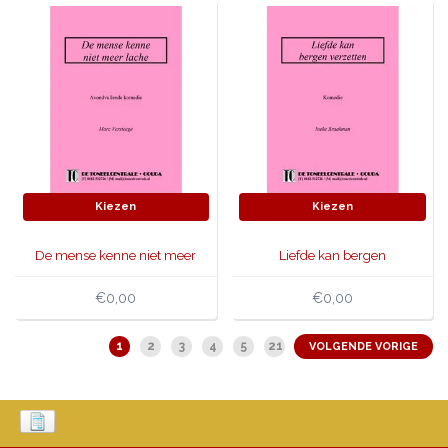
Kiezen
Kiezen
De mense kenne niet meer
Liefde kan bergen
lache
verzetten
€0,00
€0,00
1
2
3
4
5
21
VOLGENDE VORIGE