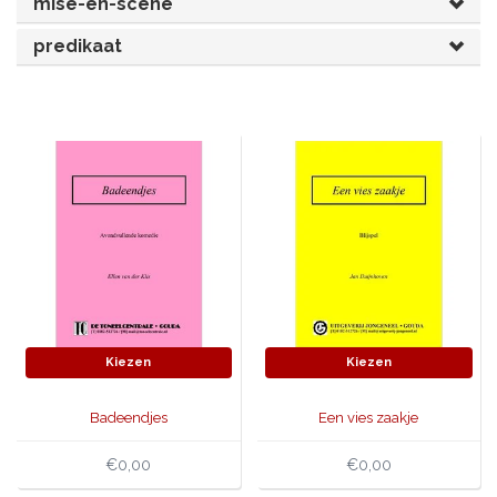
mise-en-scène
JONGERENTONEEL
VOLKSTONEEL
predikaat
JEUGDTONEEL
PAASTONEEL
HANDBOEKEN
THEATERBOEKEN
SKETCHES
Kiezen
Kiezen
Badeendjes
Een vies zaakje
€0,00
€0,00