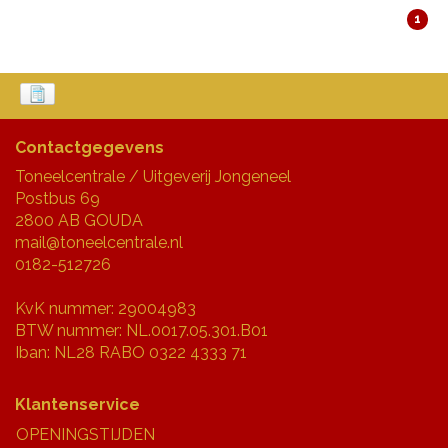
1
Contactgegevens
Toneelcentrale / Uitgeverij Jongeneel
Postbus 69
2800 AB GOUDA
mail@toneelcentrale.nl
0182-512726
KvK nummer: 29004983
BTW nummer: NL.0017.05.301.B01
Iban: NL28 RABO 0322 4333 71
Klantenservice
OPENINGSTIJDEN