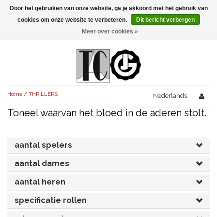
Door het gebruiken van onze website, ga je akkoord met het gebruik van
Menu
cookies om onze website te verbeteren.
Dit bericht verbergen
Meer over cookies »
NIEUW!
KOMEDIES
AVONDVULLEND (+75')
TRAGEDIES
Home
/
THRILLERS
AVONDVULLEND (+75')
Nederlands
KORT (-30')
THRILLERS
Toneel waarvan het bloed in de aderen stolt.
AVONDVULLEND (+75')
KORT (-30')
SENIORENTONEEL
OVERIG (30'-75')
AVONDVULLEND (+75')
KORT (-30')
SPEKTAKELSTUKKEN
OVERIG (30'-75')
aantal spelers
UITGELICHT!
JUBILEUMSTUK
aantal dames
KORT (-30')
OVERIG
OVERIG (30'-75')
UITGELICHT!
aantal heren
SINTERKLAASTONEEL
KOSTUUMSTUK
RECHTEN REGELEN
OVERIG (30'-75')
UITGELICHT!
specificatie rollen
KERSTTONEEL
MUSICAL
UITGELICHT!