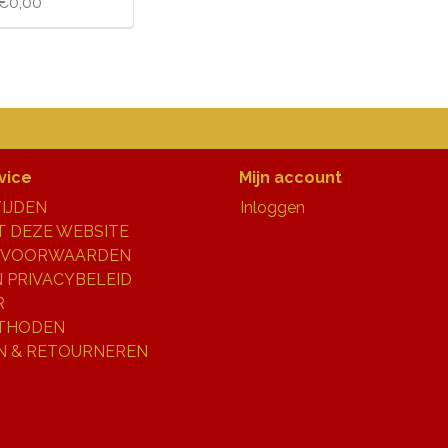
€0,00
vice
Mijn account
IJDEN
Inloggen
 DEZE WEBSITE
 VOORWAARDEN
N PRIVACYBELEID
R
THODEN
N & RETOURNEREN