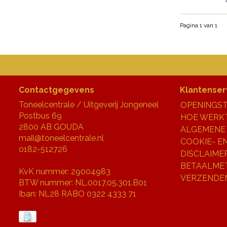
Pagina 1 van 1
Contactgegevens
Klantenser
Toneelcentrale / Uitgeverij Jongeneel
OPENINGST
Postbus 69
HOE WERKT
2800 AB GOUDA
ALGEMENE
mail@toneelcentrale.nl
COOKIE- E
0182-512726
DISCLAIME
BETAALME
KvK nummer: 29004983
VERZENDE
BTW nummer: NL.0017.05.301.B01
Iban: NL28 RABO 0322 4333 71