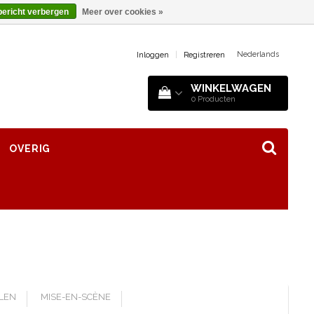
bericht verbergen
Meer over cookies »
Nederlands
Inloggen
|
Registreren
WINKELWAGEN
0
Producten
OVERIG
LLEN
MISE-EN-SCÈNE