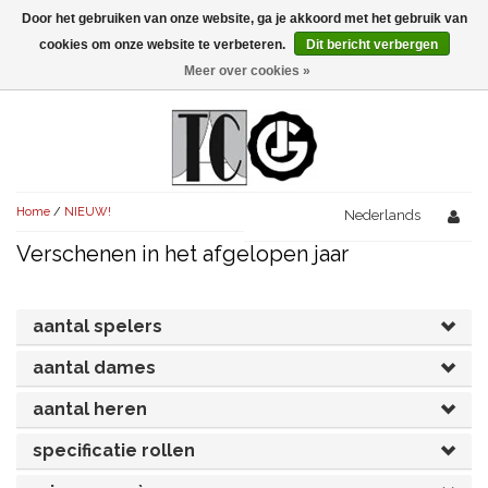
Door het gebruiken van onze website, ga je akkoord met het gebruik van
Menu
cookies om onze website te verbeteren.
Dit bericht verbergen
Meer over cookies »
NIEUW!
KOMEDIES
AVONDVULLEND (+75')
TRAGEDIES
Home
/
NIEUW!
AVONDVULLEND (+75')
Nederlands
KORT (-30')
THRILLERS
Verschenen in het afgelopen jaar
AVONDVULLEND (+75')
KORT (-30')
SENIORENTONEEL
OVERIG (30'-75')
AVONDVULLEND (+75')
KORT (-30')
SPEKTAKELSTUKKEN
OVERIG (30'-75')
aantal spelers
UITGELICHT!
JUBILEUMSTUK
aantal dames
KORT (-30')
OVERIG
OVERIG (30'-75')
UITGELICHT!
aantal heren
SINTERKLAASTONEEL
KOSTUUMSTUK
RECHTEN REGELEN
OVERIG (30'-75')
UITGELICHT!
specificatie rollen
KERSTTONEEL
MUSICAL
UITGELICHT!