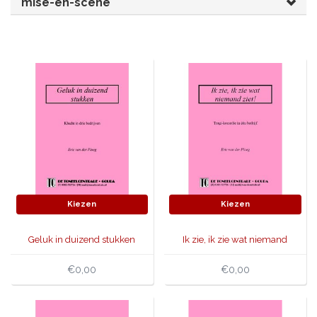
mise-en-scène
JONGERENTONEEL
VOLKSTONEEL
JEUGDTONEEL
PAASTONEEL
HANDBOEKEN
THEATERBOEKEN
SKETCHES
Kiezen
Kiezen
Geluk in duizend stukken
Ik zie, ik zie wat niemand
ziet
€0,00
€0,00