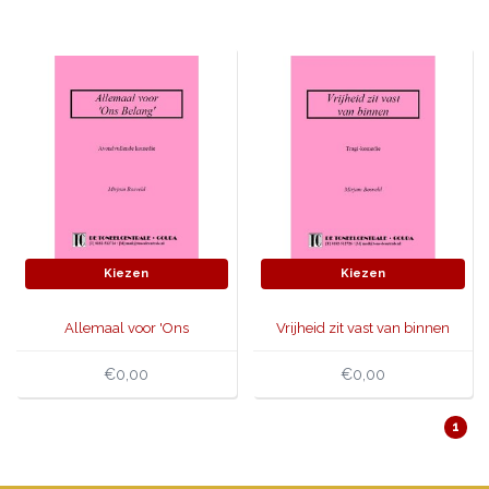
JONGERENTONEEL
VOLKSTONEEL
JEUGDTONEEL
PAASTONEEL
HANDBOEKEN
THEATERBOEKEN
Kiezen
Kiezen
SKETCHES
Allemaal voor 'Ons
Vrijheid zit vast van binnen
Belang'
€0,00
€0,00
1