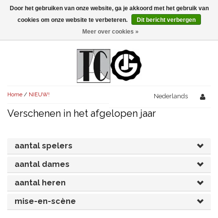
Door het gebruiken van onze website, ga je akkoord met het gebruik van
Menu
cookies om onze website te verbeteren.
Dit bericht verbergen
Meer over cookies »
NIEUW!
KOMEDIES
AVONDVULLEND (+75')
TRAGEDIES
Home
/
NIEUW!
AVONDVULLEND (+75')
Nederlands
KORT (-30')
THRILLERS
Verschenen in het afgelopen jaar
AVONDVULLEND (+75')
KORT (-30')
SENIORENTONEEL
OVERIG (30'-75')
AVONDVULLEND (+75')
KORT (-30')
SPEKTAKELSTUKKEN
OVERIG (30'-75')
aantal spelers
UITGELICHT!
JUBILEUMSTUK
aantal dames
KORT (-30')
OVERIG
OVERIG (30'-75')
UITGELICHT!
aantal heren
SINTERKLAASTONEEL
KOSTUUMSTUK
RECHTEN REGELEN
OVERIG (30'-75')
UITGELICHT!
mise-en-scène
KERSTTONEEL
MUSICAL
UITGELICHT!