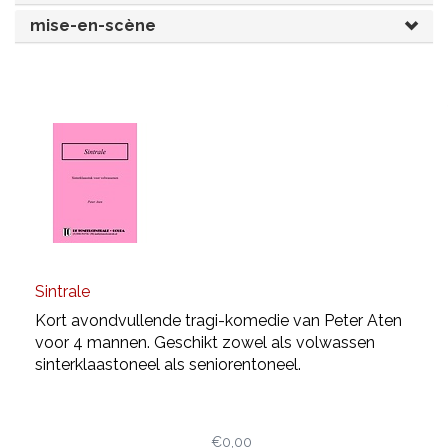
mise-en-scène
JONGERENTONEEL
VOLKSTONEEL
JEUGDTONEEL
PAASTONEEL
HANDBOEKEN
THEATERBOEKEN
SKETCHES
Sintrale
Kort avondvullende tragi-komedie van Peter Aten
voor 4 mannen. Geschikt zowel als volwassen
sinterklaastoneel als seniorentoneel.
€0,00