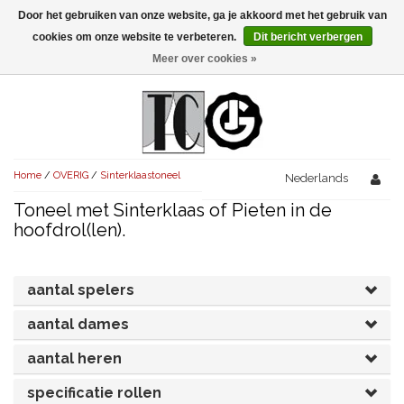
Door het gebruiken van onze website, ga je akkoord met het gebruik van
Menu
cookies om onze website te verbeteren.
Dit bericht verbergen
Meer over cookies »
NIEUW!
KOMEDIES
AVONDVULLEND (+75')
TRAGEDIES
Home
/
OVERIG
/
Sinterklaastoneel
AVONDVULLEND (+75')
Nederlands
KORT (-30')
THRILLERS
Toneel met Sinterklaas of Pieten in de
AVONDVULLEND (+75')
KORT (-30')
SENIORENTONEEL
OVERIG (30'-75')
hoofdrol(len).
AVONDVULLEND (+75')
KORT (-30')
SPEKTAKELSTUKKEN
OVERIG (30'-75')
UITGELICHT!
aantal spelers
JUBILEUMSTUK
KORT (-30')
OVERIG
OVERIG (30'-75')
UITGELICHT!
aantal dames
SINTERKLAASTONEEL
KOSTUUMSTUK
RECHTEN REGELEN
OVERIG (30'-75')
UITGELICHT!
aantal heren
KERSTTONEEL
specificatie rollen
MUSICAL
UITGELICHT!