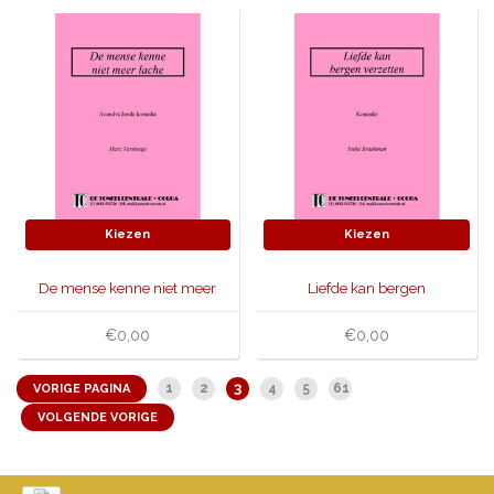
Kiezen
Kiezen
De mense kenne niet meer
Liefde kan bergen
lache
verzetten
€0,00
€0,00
3
1
2
4
5
61
VORIGE PAGINA
VOLGENDE VORIGE