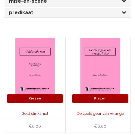
mise-en-scène
JONGERENTONEEL
VOLKSTONEEL
predikaat
JEUGDTONEEL
PAASTONEEL
HANDBOEKEN
THEATERBOEKEN
SKETCHES
Kiezen
Kiezen
Geld stinkt niet
De zoete geur van wrange
liefde
€0,00
€0,00