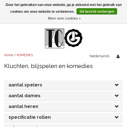
Door het gebruiken van onze website, ga je akkoord met het gebruik van
Menu
cookies om onze website te verbeteren.
Dit bericht verbergen
Meer over cookies »
NIEUW!
KOMEDIES
AVONDVULLEND (+75')
TRAGEDIES
Home
/
KOMEDIES
AVONDVULLEND (+75')
Nederlands
KORT (-30')
THRILLERS
Kluchten, blijspelen en komedies
AVONDVULLEND (+75')
KORT (-30')
SENIORENTONEEL
OVERIG (30'-75')
AVONDVULLEND (+75')
KORT (-30')
SPEKTAKELSTUKKEN
OVERIG (30'-75')
aantal spelers
UITGELICHT!
JUBILEUMSTUK
aantal dames
KORT (-30')
OVERIG
OVERIG (30'-75')
UITGELICHT!
aantal heren
SINTERKLAASTONEEL
KOSTUUMSTUK
RECHTEN REGELEN
OVERIG (30'-75')
UITGELICHT!
specificatie rollen
KERSTTONEEL
MUSICAL
UITGELICHT!