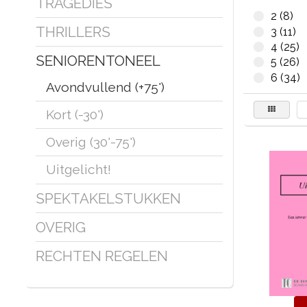
TRAGEDIES
2 (8)
THRILLERS
3 (11)
4 (25)
SENIORENTONEEL
5 (26)
6 (34)
Avondvullend (+75')
Kort (-30')
Overig (30'-75')
Uitgelicht!
SPEKTAKELSTUKKEN
OVERIG
RECHTEN REGELEN