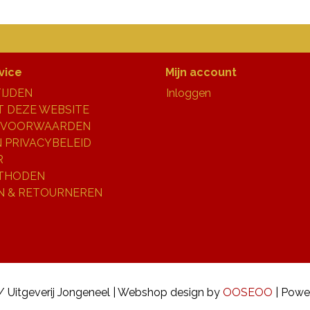
vice
Mijn account
IJDEN
Inloggen
 DEZE WEBSITE
 VOORWAARDEN
N PRIVACYBELEID
R
THODEN
N & RETOURNEREN
/ Uitgeverij Jongeneel | Webshop design by
OOSEOO
| Powe