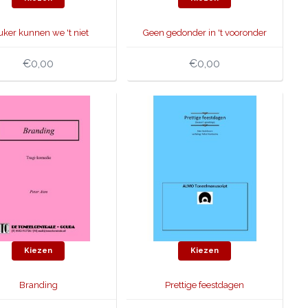
uker kunnen we 't niet
Geen gedonder in 't vooronder
maken..!
€0,00
€0,00
Kiezen
Kiezen
Branding
Prettige feestdagen