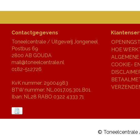
Contactgegevens
Klantenser
Toneelcentrale / Uitgeverij Jongeneel
OPENINGST
Postbus 69
HOE WERKT
2800 AB GOUDA
ALGEMENE
mail@toneelcentrale.nl
COOKIE- E
0182-512726
DISCLAIME
BETAALME
KvK nummer: 29004983
VERZENDE
BTW nummer: NL.0017.05.301.B01
Iban: NL28 RABO 0322 4333 71
© Toneelcentrale 