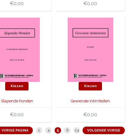
€0,00
€0,00
Kiezen
Kiezen
Slapende honden
Gewenste intimiteiten
€0,00
€0,00
5
1
4
6
14
VORIGE PAGINA
VOLGENDE VORIGE