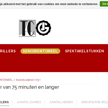
 je akkoord met het gebruik van cookies om onze website te verbeteren.
Dit 
RILLERS
SENIORENTONEEL
SPEKTAKELSTUKKEN
ENTONEEL
/
Avondvullend (+75')
 van 75 minuten en langer
ELERS
AANTAL DAMES
AANTAL HEREN
SPECIFICATIE RO