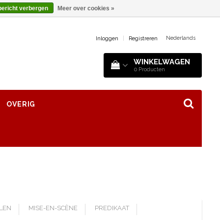
bericht verbergen
Meer over cookies »
Nederlands
Inloggen
|
Registreren
WINKELWAGEN
0
Producten
OVERIG
LLEN
MISE-EN-SCÈNE
PREDIKAAT