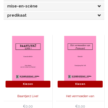
mise-en-scène
JONGERENTONEEL
VOLKSTONEEL
predikaat
JEUGDTONEEL
PAASTONEEL
HANDBOEKEN
THEATERBOEKEN
SKETCHES
Kiezen
Kiezen
Baantjer2 Live!
Het vermoeden van
Poincaré
€0,00
€0,00