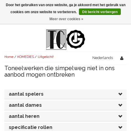
Door het gebruiken van onze website, ga je akkoord met het gebruik van
Menu
cookies om onze website te verbeteren.
Dit bericht verbergen
Meer over cookies »
NIEUW!
KOMEDIES
AVONDVULLEND (+75')
TRAGEDIES
Home
/
KOMEDIES
/
Uitgelicht!
AVONDVULLEND (+75')
Nederlands
KORT (-30')
THRILLERS
Toneelwerken die simpelweg niet in ons
AVONDVULLEND (+75')
KORT (-30')
SENIORENTONEEL
OVERIG (30'-75')
aanbod mogen ontbreken
AVONDVULLEND (+75')
KORT (-30')
SPEKTAKELSTUKKEN
OVERIG (30'-75')
UITGELICHT!
aantal spelers
JUBILEUMSTUK
KORT (-30')
OVERIG
OVERIG (30'-75')
UITGELICHT!
aantal dames
SINTERKLAASTONEEL
KOSTUUMSTUK
RECHTEN REGELEN
OVERIG (30'-75')
UITGELICHT!
aantal heren
KERSTTONEEL
specificatie rollen
MUSICAL
UITGELICHT!