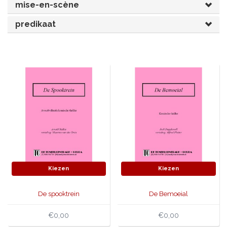
mise-en-scène
JONGERENTONEEL
VOLKSTONEEL
predikaat
JEUGDTONEEL
PAASTONEEL
HANDBOEKEN
THEATERBOEKEN
SKETCHES
Kiezen
Kiezen
De spooktrein
De Bemoeial
€0,00
€0,00