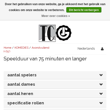
Door het gebruiken van onze website, ga je akkoord met het gebruik van
Menu
cookies om onze website te verbeteren.
Dit bericht verbergen
Meer over cookies »
NIEUW!
KOMEDIES
AVONDVULLEND (+75')
TRAGEDIES
Home
/
KOMEDIES
/
Avondvullend
AVONDVULLEND (+75')
Nederlands
KORT (-30')
THRILLERS
(+75')
Speelduur van 75 minuten en langer
AVONDVULLEND (+75')
KORT (-30')
SENIORENTONEEL
OVERIG (30'-75')
AVONDVULLEND (+75')
KORT (-30')
SPEKTAKELSTUKKEN
OVERIG (30'-75')
UITGELICHT!
aantal spelers
JUBILEUMSTUK
KORT (-30')
aantal dames
OVERIG
OVERIG (30'-75')
UITGELICHT!
aantal heren
SINTERKLAASTONEEL
KOSTUUMSTUK
RECHTEN REGELEN
OVERIG (30'-75')
UITGELICHT!
specificatie rollen
KERSTTONEEL
MUSICAL
UITGELICHT!