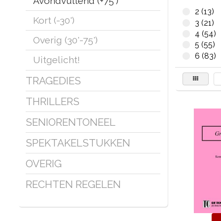
Avondvullend (+75')
2 (13)
Kort (-30')
3 (21)
4 (54)
Overig (30'-75')
5 (55)
6 (83)
Uitgelicht!
TRAGEDIES
THRILLERS
SENIORENTONEEL
SPEKTAKELSTUKKEN
OVERIG
RECHTEN REGELEN