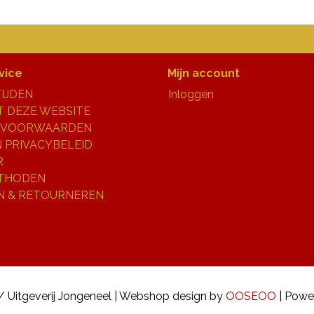
vice
Mijn account
IJDEN
Inloggen
 DEZE WEBSITE
 VOORWAARDEN
N PRIVACYBELEID
R
THODEN
N & RETOURNEREN
/ Uitgeverij Jongeneel | Webshop design by
OOSEOO
| Powe