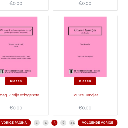
€0,00
€0,00
Kiezen
Kiezen
mag ik mijn echtgenote
Gouwe Handjes
terug?
€0,00
€0,00
5
1
4
6
44
VORIGE PAGINA
VOLGENDE VORIGE