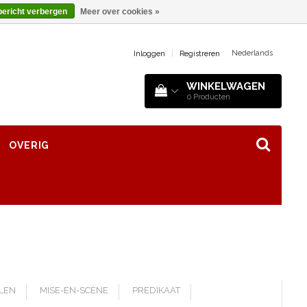
bericht verbergen
Meer over cookies »
Nederlands
Inloggen
|
Registreren
WINKELWAGEN
0
Producten
OVERIG
LLEN
MISE-EN-SCÈNE
PREDIKAAT