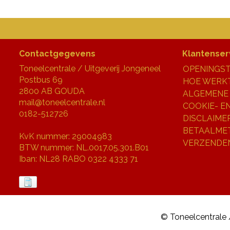
Contactgegevens
Klantenser
Toneelcentrale / Uitgeverij Jongeneel
OPENINGST
Postbus 69
HOE WERKT
2800 AB GOUDA
ALGEMENE
mail@toneelcentrale.nl
COOKIE- E
0182-512726
DISCLAIME
BETAALME
KvK nummer: 29004983
VERZENDE
BTW nummer: NL.0017.05.301.B01
Iban: NL28 RABO 0322 4333 71
© Toneelcentrale 