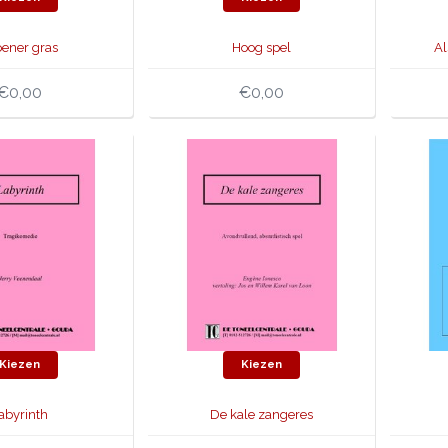
oener gras
Hoog spel
Al
€0,00
€0,00
Kiezen
Kiezen
abyrinth
De kale zangeres